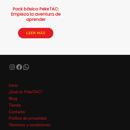
Pack básico PekeTAC:
Empieza la aventura de
aprender
LEER MÁS
Instagram
Facebook
WhatsApp
Inicio
¿Qué es PekeTAC?
Blog
Tienda
Contacto
Política de privacidad
Términos y condiciones