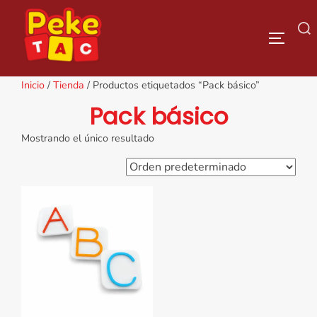
Saltar
al
Buscar:
ALTERN
contenido
Inicio
/
Tienda
/ Productos etiquetados “Pack básico”
Pack básico
Mostrando el único resultado