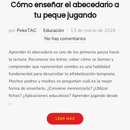
Cómo enseñar el abecedario a
tu peque jugando
Publicado
por
PekeTAC
Educación
13 de marzo de 2026
el
No hay comentarios
Aprender el abecedario es uno de los primeros pasos hacia
la lectura. Reconocer las letras, saber cómo se llaman y
comprender que representan sonidos es una habilidad
fundamental para desarrollar la alfabetización temprana.
Muchos padres y madres se preguntan cuál es la mejor
forma de enseñarlo. ¿Conviene memorizarlo? ¿Utilizar
fichas? ¿Aplicaciones educativas? Aprender jugando desde
…
«CÓMO ENSEÑAR EL ABECED
LEER MÁS