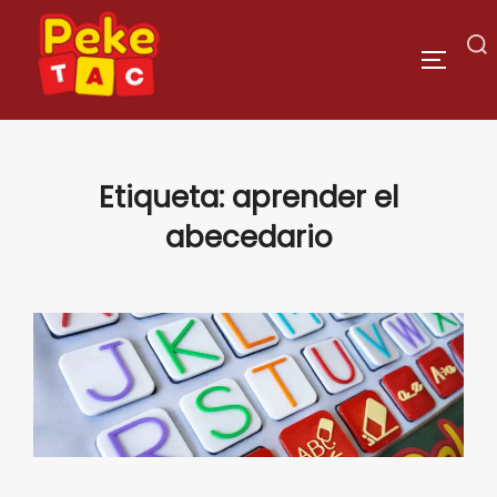
Saltar
al
Buscar:
ALTERN
contenido
Etiqueta:
aprender el
abecedario