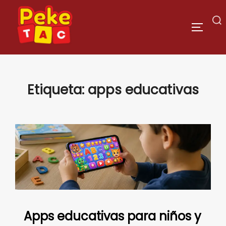
Saltar
al
Buscar:
ALTERN
contenido
Etiqueta:
apps educativas
Apps educativas para niños y