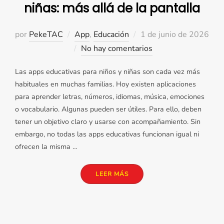
niñas: más allá de la pantalla
Publicado
por
PekeTAC
App
,
Educación
1 de junio de 2026
el
No hay comentarios
Las apps educativas para niños y niñas son cada vez más
habituales en muchas familias. Hoy existen aplicaciones
para aprender letras, números, idiomas, música, emociones
o vocabulario. Algunas pueden ser útiles. Para ello, deben
tener un objetivo claro y usarse con acompañamiento. Sin
embargo, no todas las apps educativas funcionan igual ni
ofrecen la misma …
«APPS EDUCATIVAS PARA NI
LEER MÁS