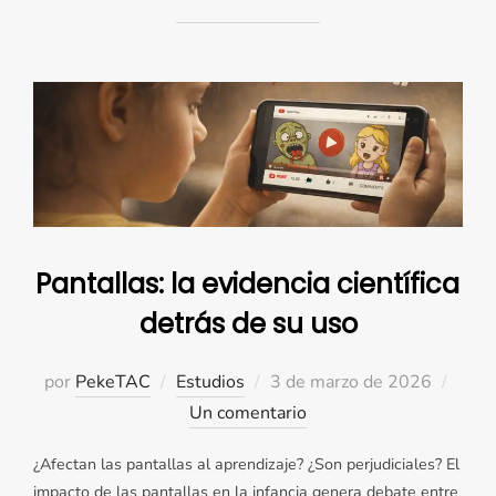
Pantallas: la evidencia científica
detrás de su uso
Publicado
por
PekeTAC
Estudios
3 de marzo de 2026
el
Un comentario
¿Afectan las pantallas al aprendizaje? ¿Son perjudiciales? El
impacto de las pantallas en la infancia genera debate entre