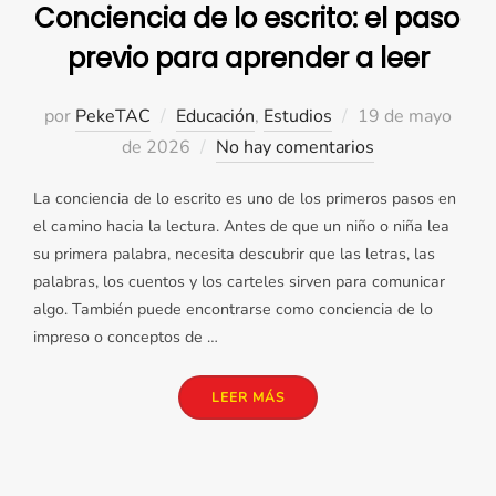
Conciencia de lo escrito: el paso
previo para aprender a leer
Publicado
por
PekeTAC
Educación
,
Estudios
19 de mayo
el
de 2026
No hay comentarios
La conciencia de lo escrito es uno de los primeros pasos en
el camino hacia la lectura. Antes de que un niño o niña lea
su primera palabra, necesita descubrir que las letras, las
palabras, los cuentos y los carteles sirven para comunicar
algo. También puede encontrarse como conciencia de lo
impreso o conceptos de …
«CONCIENCIA DE LO ESCRIT
LEER MÁS