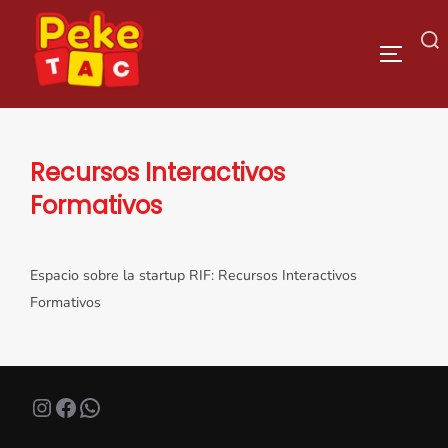
Saltar
al
Buscar:
ALTERN
contenido
Recursos Interactivos
Formativos
Espacio sobre la startup RIF: Recursos Interactivos
Formativos
Instagram
Facebook
WhatsApp