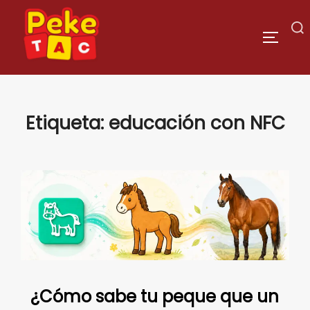
Saltar
al
Buscar:
ALTERN
contenido
Etiqueta:
educación con NFC
¿Cómo sabe tu peque que un