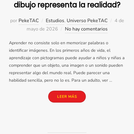
dibujo representa la realidad?
Publicad
por
PekeTAC
Estudios
,
Universo PekeTAC
4 de
el
mayo de 2026
No hay comentarios
Aprender no consiste solo en memorizar palabras o
identificar imágenes. En los primeros años de vida, el
aprendizaje con pictogramas puede ayudar a niños y niñas a
comprender que un objeto, una imagen o un sonido pueden
representar algo del mundo real. Puede parecer una
habilidad sencilla, pero no lo es. Para un adulto, ver …
«¿CÓMO SABE TU PEQUE QUE
LEER MÁS