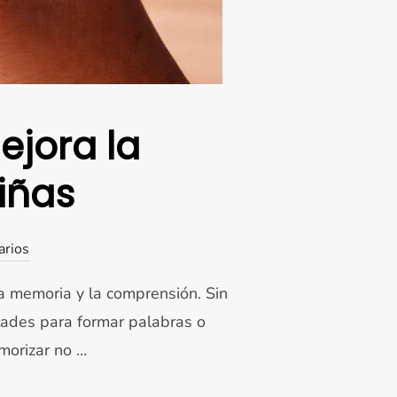
ejora la
iñas
arios
a memoria y la comprensión. Sin
tades para formar palabras o
morizar no …