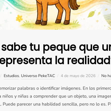
sabe tu peque que un
representa la realidad
Publicado
Estudios
,
Universo PekeTAC
4 de mayo de 2026
No h
el
morizar palabras o identificar imágenes. En los primero
 niños y niñas a comprender que un objeto, una image
 Puede parecer una habilidad sencilla, pero no lo es. P