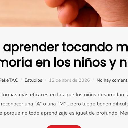
 aprender tocando m
oria en los niños y n
Publicado
PekeTAC
Estudios
12 de abril de 2026
No hay coment
el
formas más eficaces en las que los niños desarrollan l
econocer una “A” o una “M”… pero luego tienen dificul
re porque no todo aprendizaje es igual de profundo. Me