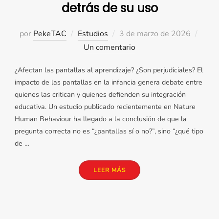
detrás de su uso
Publicado
por
PekeTAC
Estudios
3 de marzo de 2026
el
Un comentario
¿Afectan las pantallas al aprendizaje? ¿Son perjudiciales? El
impacto de las pantallas en la infancia genera debate entre
quienes las critican y quienes defienden su integración
educativa. Un estudio publicado recientemente en Nature
Human Behaviour ha llegado a la conclusión de que la
pregunta correcta no es “¿pantallas sí o no?”, sino “¿qué tipo
de …
«PANTALLAS: LA EVIDENCIA 
LEER MÁS